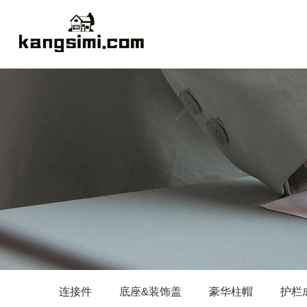
连接件
底座&装饰盖
豪华柱帽
护栏