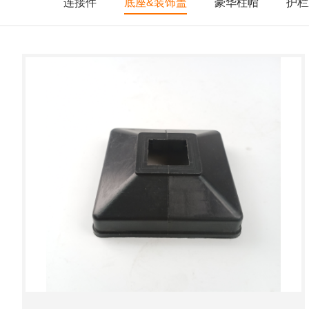
连接件
底座&装饰盖
豪华柱帽
护栏