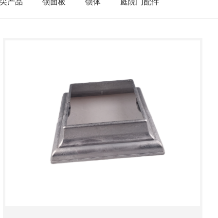
尖产品
锁面板
锁体
庭院门配件