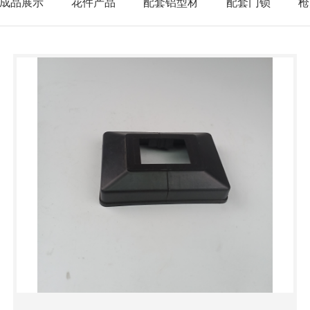
成品展示
花件产品
配套铝型材
配套门锁
枪