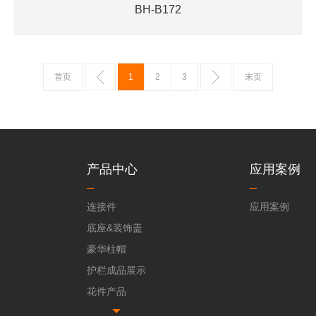
BH-B172
首页
1
2
3
末页
产品中心
应用案例
连接件
应用案例
底座&装饰盖
豪华柱帽
护栏成品展示
花件产品