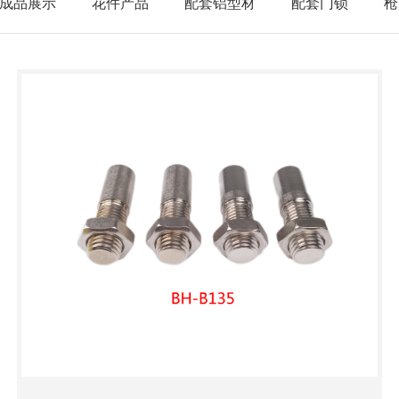
成品展示
花件产品
配套铝型材
配套门锁
枪