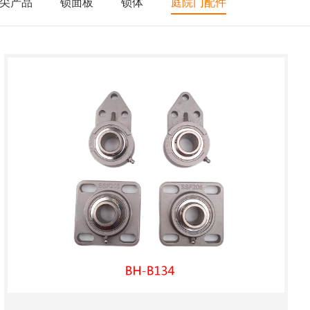
尖产品
锁面板
锁体
庭院门配件