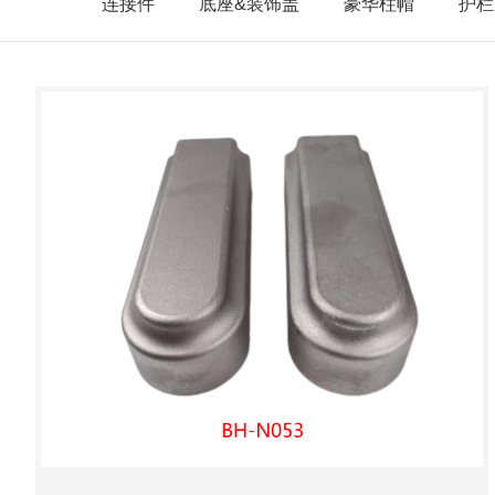
连接件
底座&装饰盖
豪华柱帽
护栏