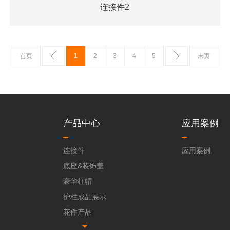
连接件2
首页
1
2
3
4
5
末页
产品中心
应用案例
连接件
应用案例
底座&装饰盖
豪华柱帽
护栏成品展示
花件产品