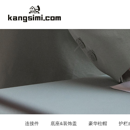
连接件
底座&装饰盖
豪华柱帽
护栏