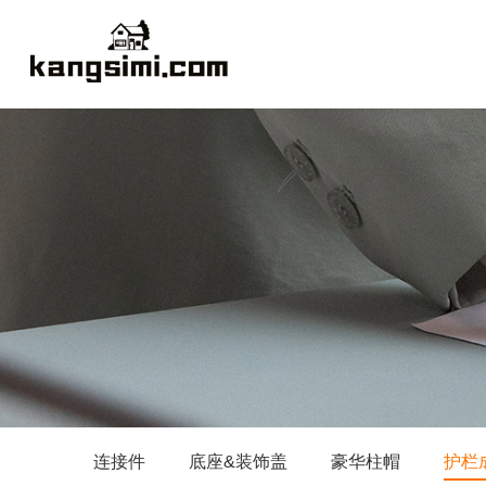
连接件
底座&装饰盖
豪华柱帽
护栏