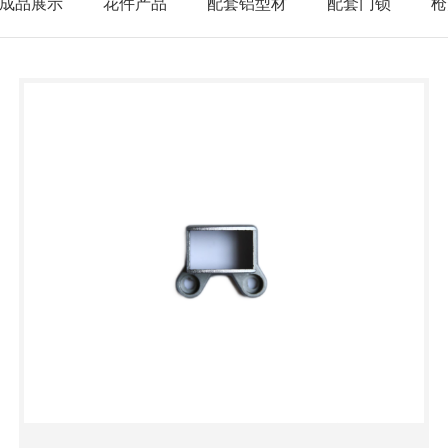
成品展示
花件产品
配套铝型材
配套门锁
枪