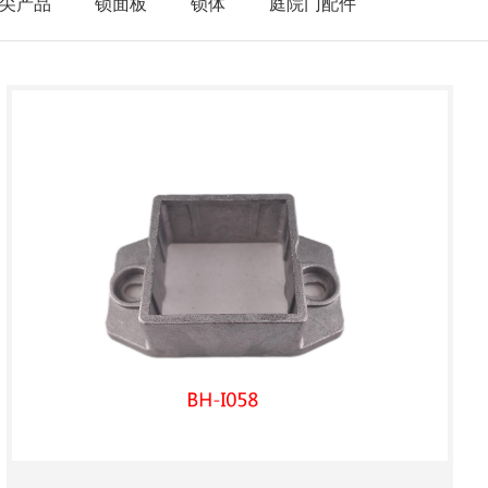
尖产品
锁面板
锁体
庭院门配件