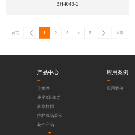
BH-I043-1
首页
1
2
3
4
5
末页
产品中心
应用案例
连接件
应用案例
底座&装饰盖
豪华柱帽
护栏成品展示
花件产品