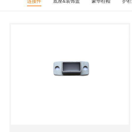
连接件
底座&装饰盖
豪华柱帽
护栏