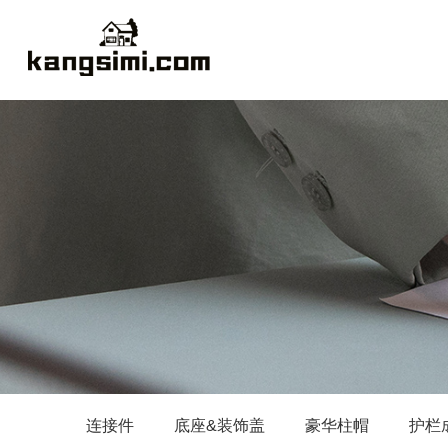
连接件
底座&装饰盖
豪华柱帽
护栏