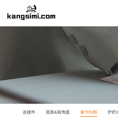
连接件
底座&装饰盖
豪华柱帽
护栏