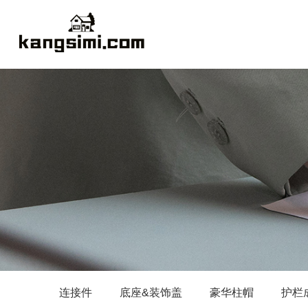
连接件
底座&装饰盖
豪华柱帽
护栏