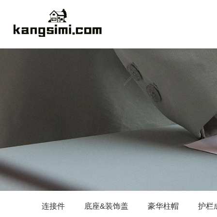
连接件
底座&装饰盖
豪华柱帽
护栏