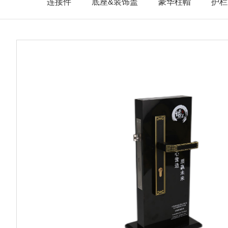
连接件
底座&装饰盖
豪华柱帽
护栏