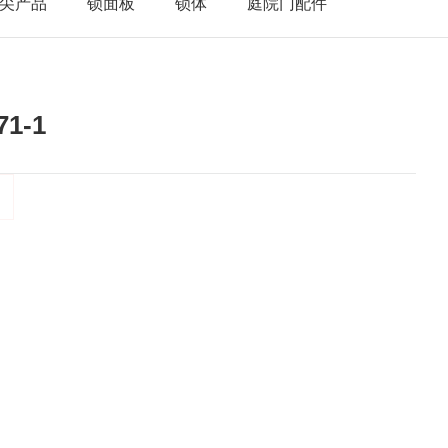
尖产品
锁面板
锁体
庭院门配件
71-1