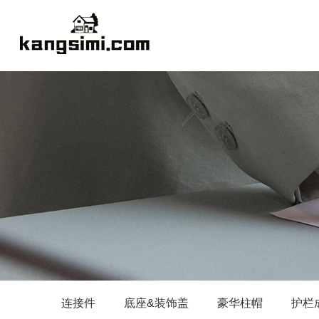
连接件
底座&装饰盖
豪华柱帽
护栏