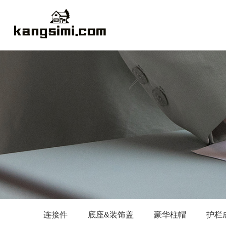
连接件
底座&装饰盖
豪华柱帽
护栏