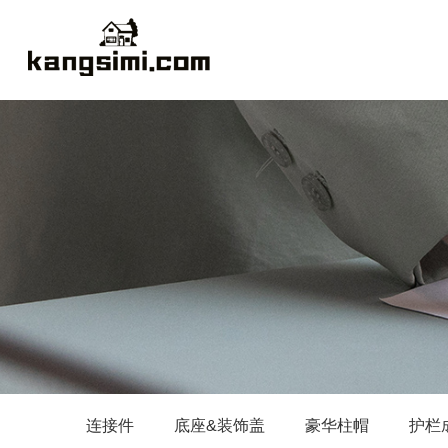
连接件
底座&装饰盖
豪华柱帽
护栏