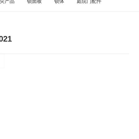
尖产品
锁面板
锁体
庭院门配件
021