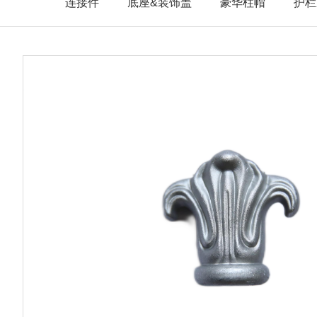
连接件
底座&装饰盖
豪华柱帽
护栏