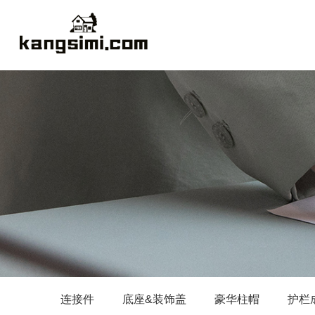
连接件
底座&装饰盖
豪华柱帽
护栏