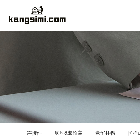
连接件
底座&装饰盖
豪华柱帽
护栏