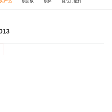
尖产品
锁面板
锁体
庭院门配件
013