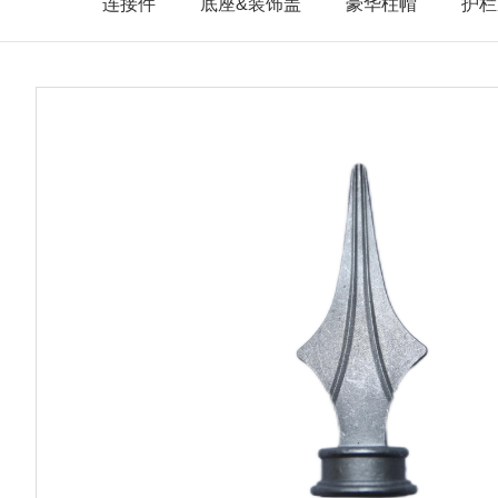
连接件
底座&装饰盖
豪华柱帽
护栏