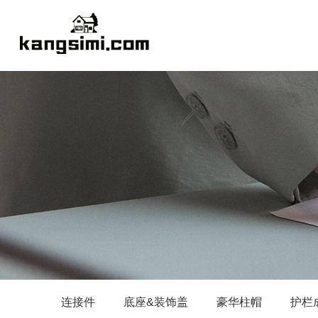
连接件
底座&装饰盖
豪华柱帽
护栏