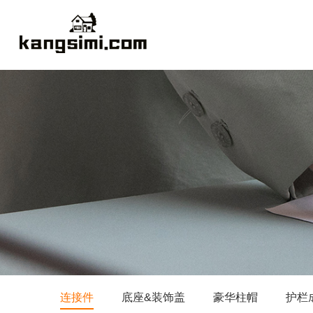
连接件
底座&装饰盖
豪华柱帽
护栏