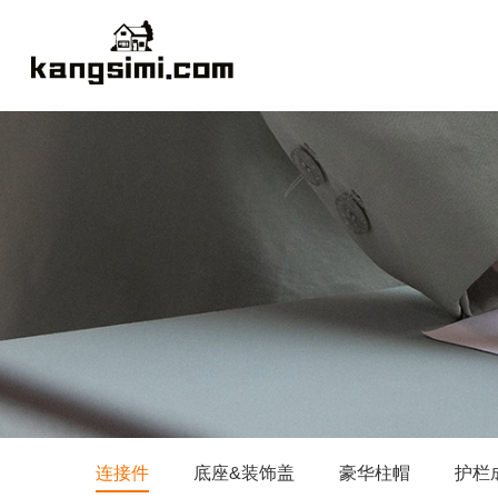
连接件
底座&装饰盖
豪华柱帽
护栏