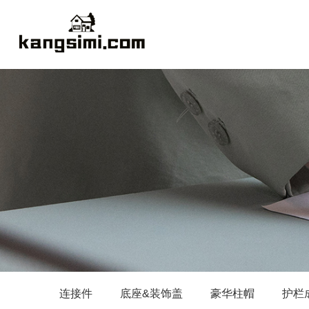
连接件
底座&装饰盖
豪华柱帽
护栏