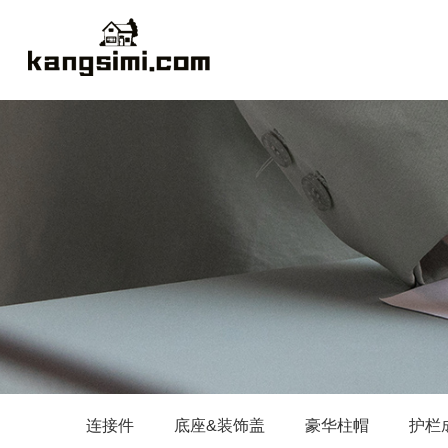
连接件
底座&装饰盖
豪华柱帽
护栏